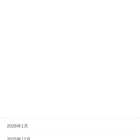
5月のES締切情報
2025年5月1日
カテゴリー
お知らせ
その他
アーカイブ
2026年2月
2026年1月
2025年12月