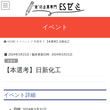
コ
ナ
ン
ビ
テ
ゲ
ン
ー
ツ
シ
イベント
へ
ョ
ス
ン
キ
に
HOME
イベント
本選考
【本選考】日新化工
ッ
移
プ
動
2024年3月21日
/ 最終更新日時 :
2024年3月21日
本選考
【本選考】日新化工
イベント詳細
日付:
2024年3月31日