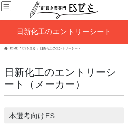
コ
ナ
ン
ビ
テ
ゲ
ン
ー
ツ
シ
日新化工のエントリーシート
へ
ョ
ス
ン
キ
に
HOME
ESを見る
日新化工のエントリーシート
ッ
移
プ
動
日新化工のエントリーシ
ート（メーカー）
本選考向けES