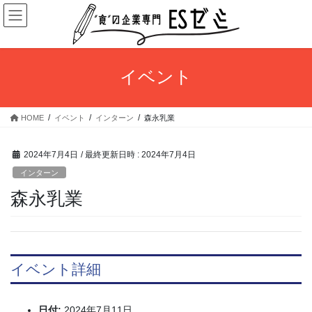
コ
ナ
ン
ビ
テ
ゲ
ン
ー
ツ
シ
イベント
へ
ョ
ス
ン
キ
に
HOME
イベント
インターン
森永乳業
ッ
移
プ
動
2024年7月4日
/ 最終更新日時 :
2024年7月4日
インターン
森永乳業
イベント詳細
日付:
2024年7月11日