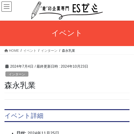
コ
ナ
ン
ビ
テ
ゲ
ン
ー
ツ
シ
イベント
へ
ョ
ス
ン
キ
に
HOME
イベント
インターン
森永乳業
ッ
移
プ
動
2024年7月4日
/ 最終更新日時 :
2024年10月23日
インターン
森永乳業
イベント詳細
日付:
2024年11月25日