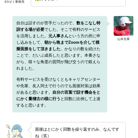
ESゼミ事務局
自分は話すのが苦手だったので、
数をこなし特
訓する場が必要
でした。そこで有料のサービス
を活用しました。
元人事さん
という方の所に申
山本先輩
し込みをして、
朝から晩までZoomを介して模
擬面接をして頂きました
。かなりの数を続けた
ことで、だいぶ成長したと思います。本番さな
がら、様々な角度の質問が飛び交うので鍛えら
れました。
有料サービスを受けなくともキャリアセンター
や先輩、友人同士で行うのでも面接対策は効果
があると思います。
自分の言葉で話す機会をと
にかく量稽古の様に行う
と回数に比例して上達
すると思います。
面接はとにかく回数を繰り返すのみ、なんです
ね（笑）