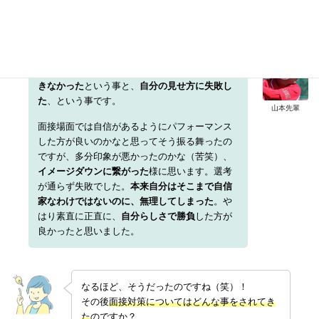
が具体的にはどんな点が大変だったのでしょう
か。
ESゼミ事務局
苦戦の理由は聞かれた事に対して
うまく回答で
きなかった
という事と、
自分の見せ方に失敗し
た
、という事です。
山本先輩
面接場面では自信があるようにパフォーマンス
した方が良いのかなと思ってそう振る舞ったの
ですが、多分印象が悪かったのかな（苦笑）、
イメージダウンに繋がった
様に思います。選考
が通らず失敗でした。
本来自分はそこまで自信
家なわけではないのに、無理してしまった
。や
はり素直に正直に、
自分らしさで勝負
した方が
良かったと思いました。
なるほど、そうだったのですね（笑）！
その後
面接対策についてはどんな事をされてき
た
のですか？