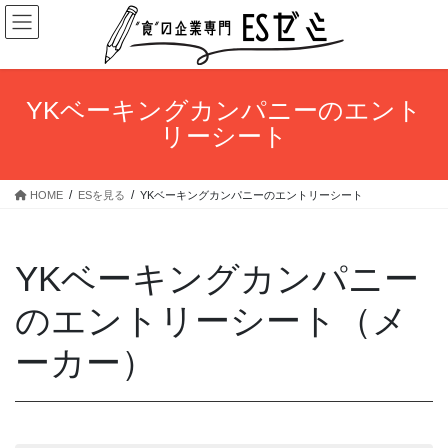
コ
ナ
ン
ビ
テ
ゲ
ン
ー
ツ
シ
YKベーキングカンパニーのエント
へ
ョ
リーシート
ス
ン
キ
に
ッ
移
HOME
ESを見る
YKベーキングカンパニーのエントリーシート
プ
動
YKベーキングカンパニー
のエントリーシート（メ
ーカー）