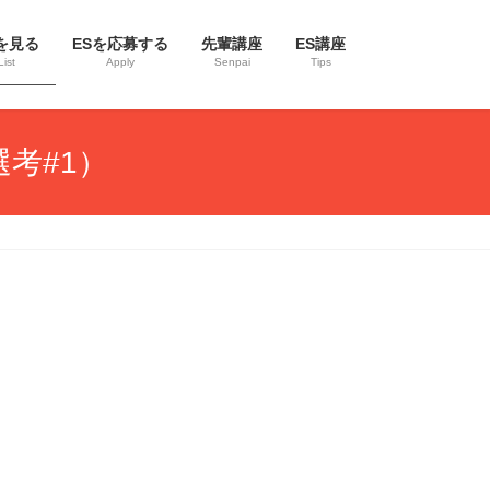
を見る
ESを応募する
先輩講座
ES講座
List
Apply
Senpai
Tips
考#1）