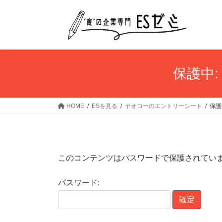
コ
ナ
ン
ビ
テ
ゲ
ン
ー
ツ
シ
へ
ョ
保護中
ス
ン
キ
に
ッ
移
HOME
ESを見る
ヤオコーのエントリーシート
保護
プ
動
このコンテンツはパスワードで保護されてい
パスワード: