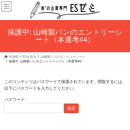
コ
ナ
ン
ビ
テ
ゲ
ン
ー
ツ
シ
保護中: 山崎製パンのエントリーシ
へ
ョ
ート（本選考#4）
ス
ン
キ
に
ッ
移
HOME
ESを見る
山崎製パンのエントリーシート
プ
動
保護中: 山崎製パンのエントリーシート（本選考#4）
このコンテンツはパスワードで保護されています。閲覧するには
以下にパスワードを入力してください。
パスワード: