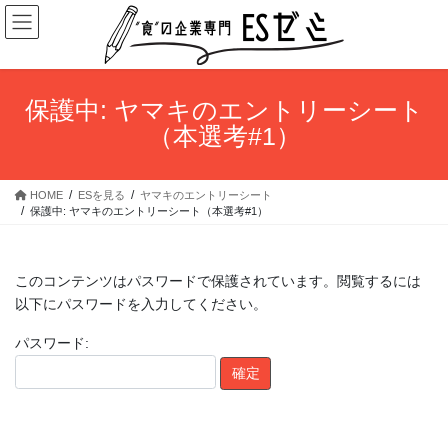
コ
ナ
ン
ビ
テ
ゲ
ン
ー
ツ
シ
保護中: ヤマキのエントリーシート
へ
ョ
（本選考#1）
ス
ン
キ
に
ッ
移
HOME
ESを見る
ヤマキのエントリーシート
プ
動
保護中: ヤマキのエントリーシート（本選考#1）
このコンテンツはパスワードで保護されています。閲覧するには
以下にパスワードを入力してください。
パスワード: