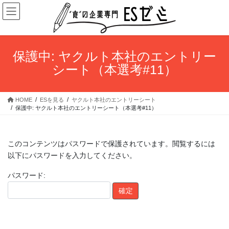
コ
ナ
ン
ビ
テ
ゲ
ン
ー
ツ
シ
保護中: ヤクルト本社のエントリー
へ
ョ
シート（本選考#11）
ス
ン
キ
に
ッ
移
HOME
ESを見る
ヤクルト本社のエントリーシート
プ
動
保護中: ヤクルト本社のエントリーシート（本選考#11）
このコンテンツはパスワードで保護されています。閲覧するには
以下にパスワードを入力してください。
パスワード: