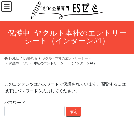
コ
ナ
ン
ビ
テ
ゲ
ン
ー
ツ
シ
保護中: ヤクルト本社のエントリー
へ
ョ
シート（インターン#1）
ス
ン
キ
に
ッ
移
HOME
ESを見る
ヤクルト本社のエントリーシート
プ
動
保護中: ヤクルト本社のエントリーシート（インターン#1）
このコンテンツはパスワードで保護されています。閲覧するには
以下にパスワードを入力してください。
パスワード: