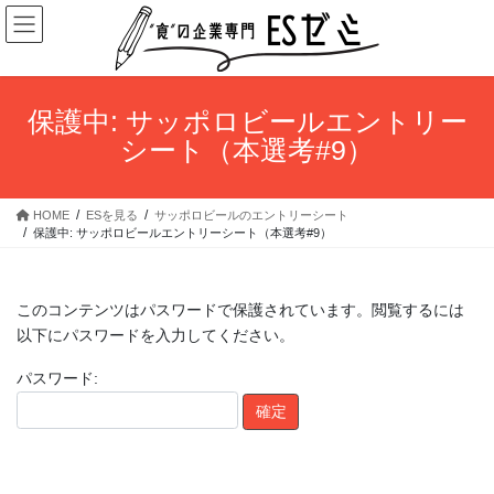
コ
ナ
ン
ビ
テ
ゲ
ン
ー
ツ
シ
保護中: サッポロビールエントリー
へ
ョ
シート（本選考#9）
ス
ン
キ
に
ッ
移
HOME
ESを見る
サッポロビールのエントリーシート
プ
動
保護中: サッポロビールエントリーシート（本選考#9）
このコンテンツはパスワードで保護されています。閲覧するには
以下にパスワードを入力してください。
パスワード: