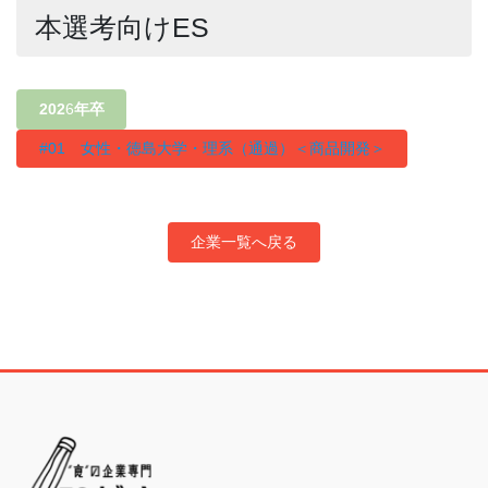
本選考向けES
202
6
年卒
#01 女性・徳島大学・理系（通過）＜商品開発＞
企業一覧へ戻る