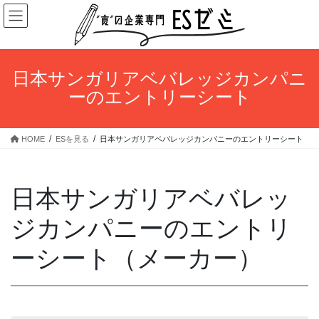
コ
ナ
ン
ビ
テ
ゲ
ン
ー
ツ
シ
日本サンガリアベバレッジカンパニ
へ
ョ
ーのエントリーシート
ス
ン
キ
に
ッ
移
HOME
ESを見る
日本サンガリアベバレッジカンパニーのエントリーシート
プ
動
日本サンガリアベバレッ
ジカンパニーのエントリ
ーシート（メーカー）