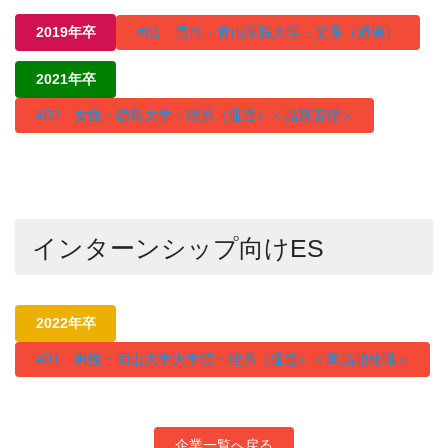
2019年卒
#01 男性・青山学院大学・文系（通過）
2021年卒
#02 女性・徳島大学・理系（通過）＜品質管理＞
インターンシップ向けES
2022年卒
#01 男性・岡山大学大学院・理系（通過）＜商品開発職＞
企業一覧へ戻る