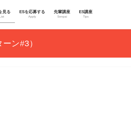
を見る
ESを応募する
先輩講座
ES講座
List
Apply
Senpai
Tips
ーン#3）