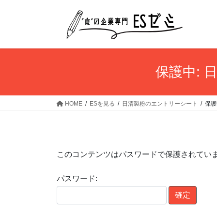
コ
ナ
ン
ビ
テ
ゲ
ン
ー
ツ
シ
へ
ョ
保護中:
ス
ン
キ
に
ッ
移
HOME
ESを見る
日清製粉のエントリーシート
保護
プ
動
このコンテンツはパスワードで保護されてい
パスワード: