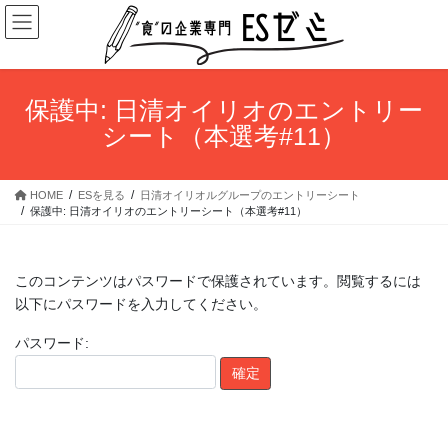
コ
ナ
ン
ビ
テ
ゲ
ン
ー
ツ
シ
保護中: 日清オイリオのエントリー
へ
ョ
シート（本選考#11）
ス
ン
キ
に
ッ
移
HOME
ESを見る
日清オイリオルグループのエントリーシート
プ
動
保護中: 日清オイリオのエントリーシート（本選考#11）
このコンテンツはパスワードで保護されています。閲覧するには
以下にパスワードを入力してください。
パスワード: