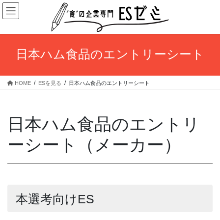
コ
ナ
ン
ビ
テ
ゲ
ン
ー
ツ
シ
日本ハム食品のエントリーシート
へ
ョ
ス
ン
キ
に
HOME
ESを見る
日本ハム食品のエントリーシート
ッ
移
プ
動
日本ハム食品のエントリ
ーシート（メーカー）
本選考向けES