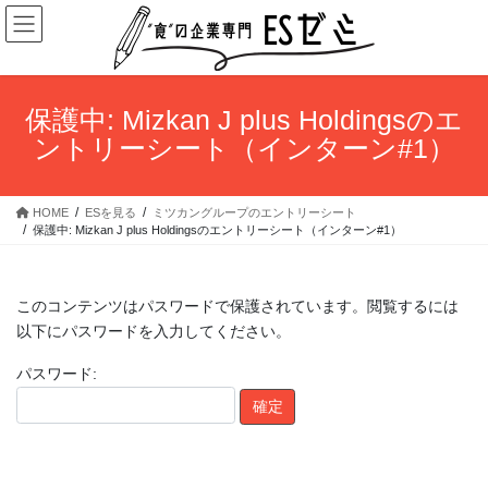
コ
ナ
ン
ビ
テ
ゲ
ン
ー
ツ
シ
保護中: Mizkan J plus Holdingsのエ
へ
ョ
ントリーシート（インターン#1）
ス
ン
キ
に
ッ
移
HOME
ESを見る
ミツカングループのエントリーシート
プ
動
保護中: Mizkan J plus Holdingsのエントリーシート（インターン#1）
このコンテンツはパスワードで保護されています。閲覧するには
以下にパスワードを入力してください。
パスワード: