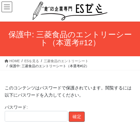
コ
ナ
ン
ビ
テ
ゲ
ン
ー
ツ
シ
保護中: 三菱食品のエントリーシー
へ
ョ
ト（本選考#12）
ス
ン
キ
に
ッ
移
HOME
ESを見る
三菱食品のエントリーシート
プ
動
保護中: 三菱食品のエントリーシート（本選考#12）
このコンテンツはパスワードで保護されています。閲覧するには
以下にパスワードを入力してください。
パスワード: