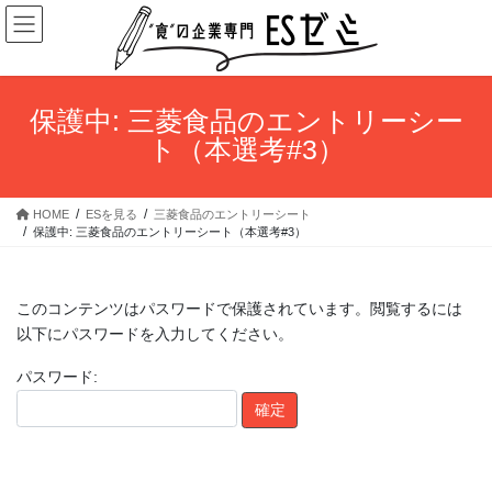
コ
ナ
ン
ビ
テ
ゲ
ン
ー
ツ
シ
保護中: 三菱食品のエントリーシー
へ
ョ
ト（本選考#3）
ス
ン
キ
に
ッ
移
HOME
ESを見る
三菱食品のエントリーシート
プ
動
保護中: 三菱食品のエントリーシート（本選考#3）
このコンテンツはパスワードで保護されています。閲覧するには
以下にパスワードを入力してください。
パスワード: