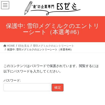
コ
ナ
ン
ビ
テ
ゲ
ン
ー
ツ
シ
保護中: 雪印メグミルクのエントリ
へ
ョ
ーシート（本選考#6）
ス
ン
キ
に
ッ
移
HOME
ESを見る
雪印メグミルクのエントリーシート
プ
動
保護中: 雪印メグミルクのエントリーシート（本選考#6）
このコンテンツはパスワードで保護されています。閲覧するには
以下にパスワードを入力してください。
パスワード: