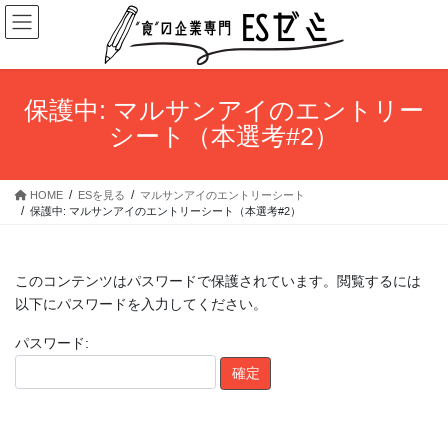
コ
ナ
ン
ビ
テ
ゲ
ン
ー
ツ
シ
保護中: マルサンアイのエントリー
へ
ョ
シート（本選考#2）
ス
ン
キ
に
ッ
移
HOME
ESを見る
マルサンアイのエントリーシート
プ
動
保護中: マルサンアイのエントリーシート（本選考#2）
このコンテンツはパスワードで保護されています。閲覧するには
以下にパスワードを入力してください。
パスワード: