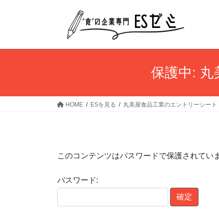
コ
ナ
ン
ビ
テ
ゲ
ン
ー
ツ
シ
へ
ョ
保護中: 
ス
ン
キ
に
ッ
移
HOME
ESを見る
丸美屋食品工業のエントリーシート
プ
動
このコンテンツはパスワードで保護されてい
パスワード: