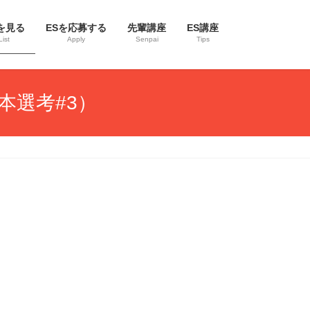
を見る
ESを応募する
先輩講座
ES講座
List
Apply
Senpai
Tips
本選考#3）