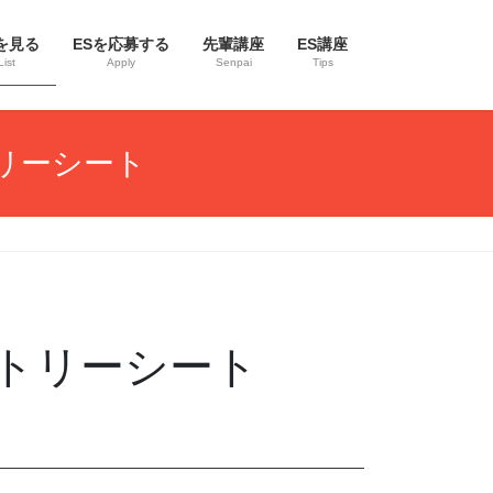
を見る
ESを応募する
先輩講座
ES講座
List
Apply
Senpai
Tips
リーシート
トリーシート