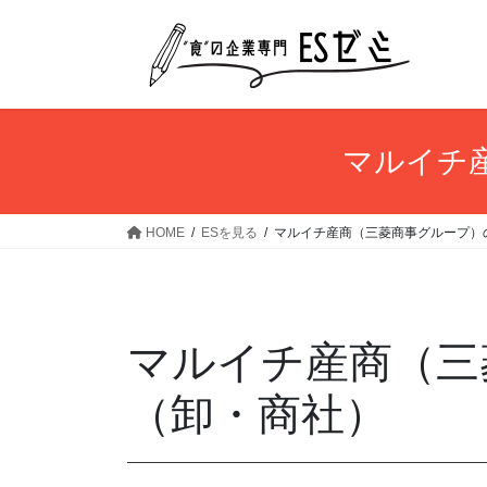
コ
ナ
ン
ビ
テ
ゲ
ン
ー
ツ
シ
へ
ョ
マルイチ
ス
ン
キ
に
ッ
移
HOME
ESを見る
マルイチ産商（三菱商事グループ）
プ
動
マルイチ産商（三
（卸・商社）