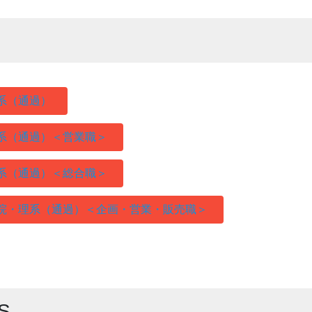
系（通過）
理系（通過）＜営業職＞
文系（通過）＜総合職＞
学院・理系（通過）＜企画・営業・販売職＞
S