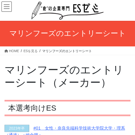
コ
ナ
ン
ビ
テ
ゲ
ン
ー
ツ
シ
マリンフーズのエントリーシート
へ
ョ
ス
ン
キ
に
HOME
ESを見る
マリンフーズのエントリーシート
ッ
移
プ
動
マリンフーズのエントリ
ーシート（メーカー）
本選考向けES
#01 女性・奈良先端科学技術大学院大学・理系
2023年卒