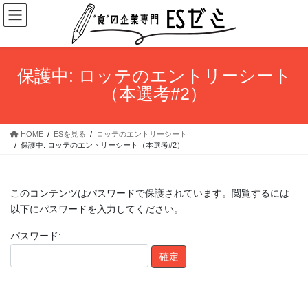
コ
ナ
ン
ビ
テ
ゲ
ン
ー
ツ
シ
保護中: ロッテのエントリーシート
へ
ョ
（本選考#2）
ス
ン
キ
に
ッ
移
HOME
ESを見る
ロッテのエントリーシート
プ
動
保護中: ロッテのエントリーシート（本選考#2）
このコンテンツはパスワードで保護されています。閲覧するには
以下にパスワードを入力してください。
パスワード: