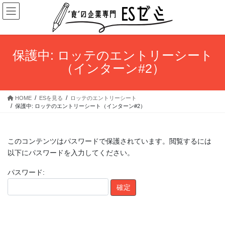
コ
ナ
ン
ビ
テ
ゲ
ン
ー
ツ
シ
保護中: ロッテのエントリーシート
へ
ョ
（インターン#2）
ス
ン
キ
に
ッ
移
HOME
ESを見る
ロッテのエントリーシート
プ
動
保護中: ロッテのエントリーシート（インターン#2）
このコンテンツはパスワードで保護されています。閲覧するには
以下にパスワードを入力してください。
パスワード: