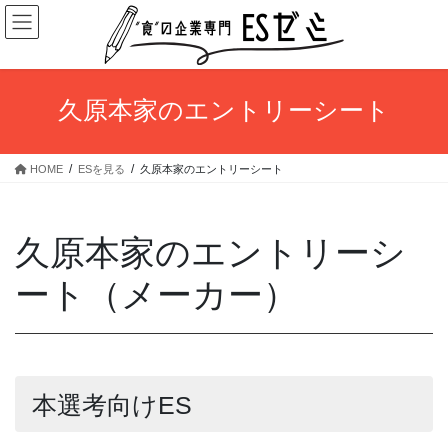
コ
ナ
ン
ビ
テ
ゲ
ン
ー
ツ
シ
久原本家のエントリーシート
へ
ョ
ス
ン
キ
に
HOME
ESを見る
久原本家のエントリーシート
ッ
移
プ
動
久原本家のエントリーシ
ート（メーカー）
本選考向けES