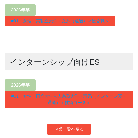
202
6
年卒
#01 女性・某私立大学・文系（通過）＜総合職＞
インターンシップ向けES
202
6
年卒
#01 女性・国立大学法人鳥取大学・理系（インターン夏・
通過）＜技術コース＞
企業一覧へ戻る