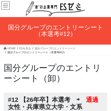
コ
ナ
ン
ビ
テ
ゲ
ン
ー
ツ
シ
国分グループのエントリーシート
へ
ョ
（本選考#12）
ス
ン
キ
に
ッ
移
HOME
ESを見る
国分グループのエントリーシート
プ
動
国分グループのエントリーシート（本選考#12）
国分グループのエントリ
ーシート（卸）
#12 【26年卒】本選考 ⇨
通過
女性・兵庫県立大学・文系