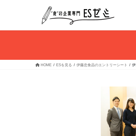
コ
ナ
ン
ビ
テ
ゲ
ン
ー
ツ
シ
へ
ョ
ス
ン
キ
に
ッ
移
HOME
ESを見る
伊藤忠食品のエントリーシート
伊
プ
動