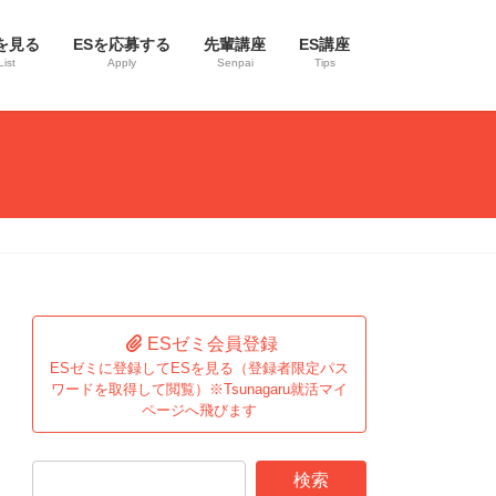
を見る
ESを応募する
先輩講座
ES講座
List
Apply
Senpai
Tips
ESゼミ会員登録
ESゼミに登録してESを見る（登録者限定パス
ワードを取得して閲覧）※Tsunagaru就活マイ
ページへ飛びます