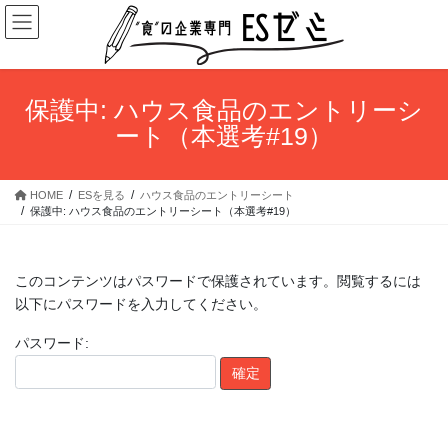
コ
ナ
ン
ビ
テ
ゲ
ン
ー
ツ
シ
保護中: ハウス食品のエントリーシ
へ
ョ
ート（本選考#19）
ス
ン
キ
に
ッ
移
HOME
ESを見る
ハウス食品のエントリーシート
プ
動
保護中: ハウス食品のエントリーシート（本選考#19）
このコンテンツはパスワードで保護されています。閲覧するには
以下にパスワードを入力してください。
パスワード: