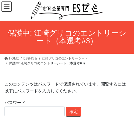
コ
ナ
ン
ビ
テ
ゲ
ン
ー
ツ
シ
保護中: 江崎グリコのエントリーシ
へ
ョ
ート（本選考#3）
ス
ン
キ
に
ッ
移
HOME
ESを見る
江崎グリコのエントリーシート
プ
動
保護中: 江崎グリコのエントリーシート（本選考#3）
このコンテンツはパスワードで保護されています。閲覧するには
以下にパスワードを入力してください。
パスワード: