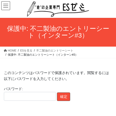
コ
ナ
ン
ビ
テ
ゲ
ン
ー
ツ
シ
保護中: 不二製油のエントリーシー
へ
ョ
ト（インターン#3）
ス
ン
キ
に
ッ
移
HOME
ESを見る
不二製油のエントリーシート
プ
動
保護中: 不二製油のエントリーシート（インターン#3）
このコンテンツはパスワードで保護されています。閲覧するには
以下にパスワードを入力してください。
パスワード: