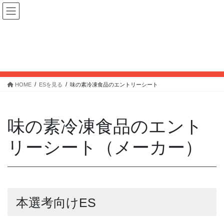
コ
ナ
ン
ビ
テ
ゲ
ン
ー
ツ
シ
味の素冷凍食品のエントリーシート
へ
ョ
ス
ン
キ
に
HOME
ESを見る
味の素冷凍食品のエントリーシート
ッ
移
プ
動
味の素冷凍食品のエント
リーシート（メーカー）
本選考向けES