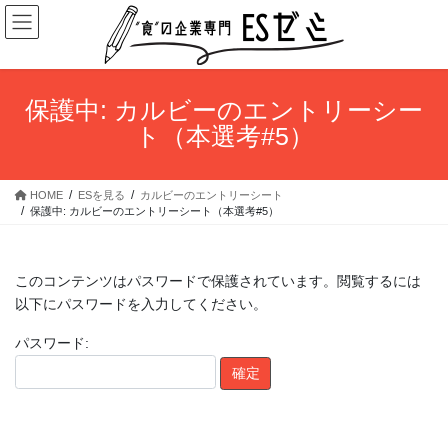
コ
ナ
ン
ビ
テ
ゲ
ン
ー
ツ
シ
保護中: カルビーのエントリーシー
へ
ョ
ト（本選考#5）
ス
ン
キ
に
ッ
移
HOME
ESを見る
カルビーのエントリーシート
プ
動
保護中: カルビーのエントリーシート（本選考#5）
このコンテンツはパスワードで保護されています。閲覧するには
以下にパスワードを入力してください。
パスワード: