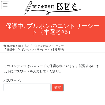
コ
ナ
ン
ビ
テ
ゲ
ン
ー
ツ
シ
保護中: ブルボンのエントリーシー
へ
ョ
ト（本選考#5）
ス
ン
キ
に
ッ
移
HOME
ESを見る
ブルボンのエントリーシート
プ
動
保護中: ブルボンのエントリーシート（本選考#5）
このコンテンツはパスワードで保護されています。閲覧するには
以下にパスワードを入力してください。
パスワード: