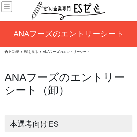
コ
ナ
ン
ビ
テ
ゲ
ン
ー
ツ
シ
ANAフーズのエントリーシート
へ
ョ
ス
ン
キ
に
HOME
ESを見る
ANAフーズのエントリーシート
ッ
移
プ
動
ANAフーズのエントリー
シート（卸）
本選考向けES