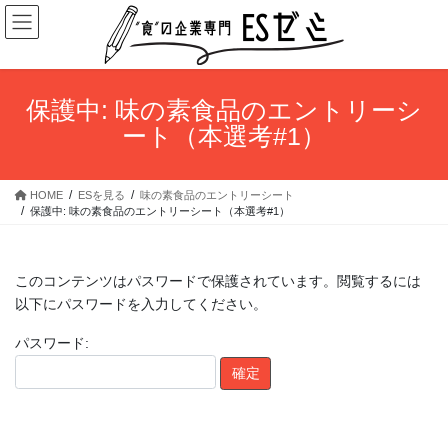
コ
ナ
ン
ビ
テ
ゲ
ン
ー
ツ
シ
保護中: 味の素食品のエントリーシ
へ
ョ
ート（本選考#1）
ス
ン
キ
に
ッ
移
HOME
ESを見る
味の素食品のエントリーシート
プ
動
保護中: 味の素食品のエントリーシート（本選考#1）
このコンテンツはパスワードで保護されています。閲覧するには
以下にパスワードを入力してください。
パスワード: