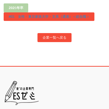
202
6
年卒
#01 女性・東京家政大学・文系（通過）＜総合職＞
企業一覧へ戻る