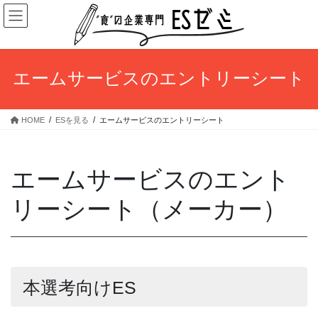
コ
ナ
ン
ビ
テ
ゲ
ン
ー
ツ
シ
エームサービスのエントリーシート
へ
ョ
ス
ン
キ
に
HOME
ESを見る
エームサービスのエントリーシート
ッ
移
プ
動
エームサービスのエント
リーシート（メーカー）
本選考向けES