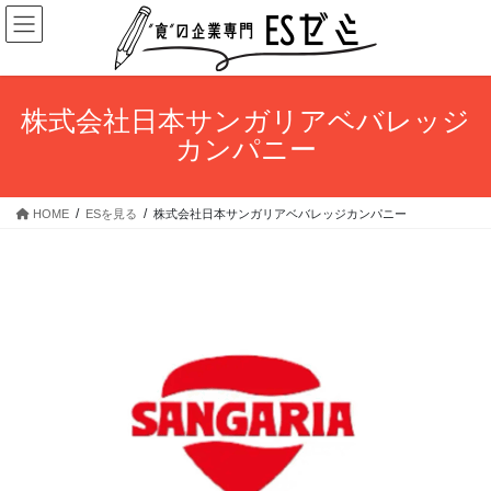
コ
ナ
ン
ビ
テ
ゲ
ン
ー
ツ
シ
株式会社日本サンガリアベバレッジ
へ
ョ
カンパニー
ス
ン
キ
に
ッ
移
HOME
ESを見る
株式会社日本サンガリアベバレッジカンパニー
プ
動