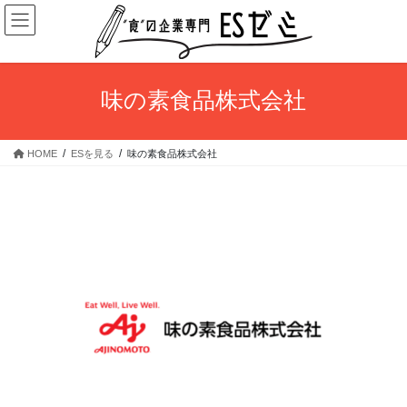
コ
ナ
ン
ビ
テ
ゲ
ン
ー
ツ
シ
味の素食品株式会社
へ
ョ
ス
ン
キ
に
HOME
ESを見る
味の素食品株式会社
ッ
移
プ
動