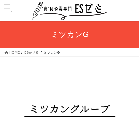
コ
ナ
ン
ビ
テ
ゲ
ン
ー
ツ
シ
ミツカンG
へ
ョ
ス
ン
キ
に
HOME
ESを見る
ミツカンG
ッ
移
プ
動