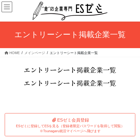
コ
ナ
ン
ビ
テ
ゲ
ン
ー
ツ
シ
エントリーシート掲載企業一覧
へ
ョ
ス
ン
キ
に
HOME
メインページ
エントリーシート掲載企業一覧
ッ
移
プ
動
ESゼミ会員登録
ESゼミに登録してESを見る（登録者限定パスワードを取得して閲覧）
※Tsunagaru就活マイページへ飛びます