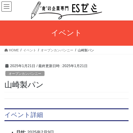
コ
ナ
ン
ビ
テ
ゲ
ン
ー
ツ
シ
イベント
へ
ョ
ス
ン
キ
に
HOME
イベント
オープンカンパンニー
山崎製パン
ッ
移
プ
動
2025年1月21日
/ 最終更新日時 :
2025年1月21日
オープンカンパンニー
山崎製パン
イベント詳細
日付:
2025年2月9日