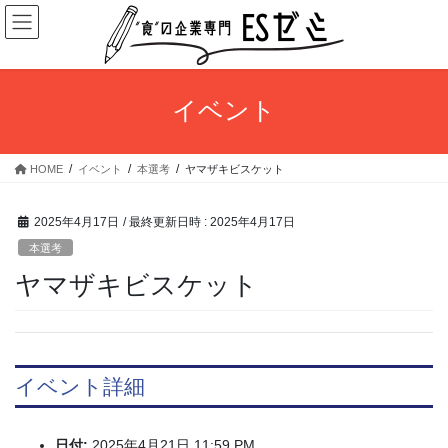
コ
ナ
ン
ビ
テ
ゲ
ン
ー
ツ
シ
イベント
へ
ョ
ス
ン
キ
に
HOME
イベント
本選考
ヤマザキビスケット
ッ
移
プ
動
2025年4月17日
/ 最終更新日時 :
2025年4月17日
本選考
ヤマザキビスケット
イベント詳細
日付:
2025年4月21日 11:59 PM