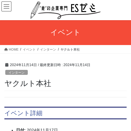
コ
ナ
ン
ビ
テ
ゲ
ン
ー
ツ
シ
イベント
へ
ョ
ス
ン
キ
に
HOME
イベント
インターン
ヤクルト本社
ッ
移
プ
動
2024年11月14日
/ 最終更新日時 :
2024年11月14日
インターン
ヤクルト本社
イベント詳細
日付:
2024年11月17日