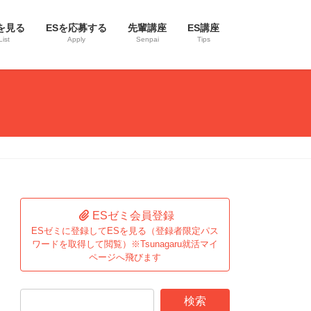
を見る
ESを応募する
先輩講座
ES講座
List
Apply
Senpai
Tips
ESゼミ会員登録
ESゼミに登録してESを見る（登録者限定パス
ワードを取得して閲覧）※Tsunagaru就活マイ
ページへ飛びます