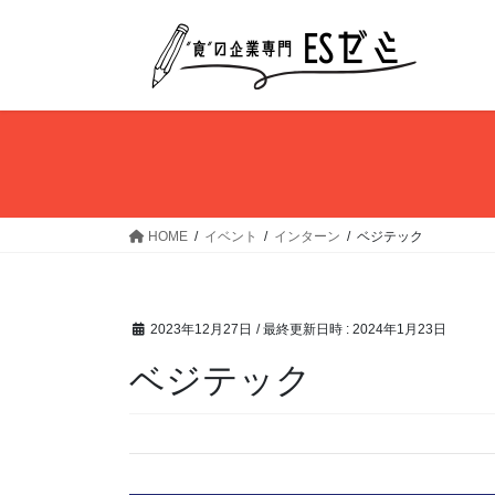
コ
ナ
ン
ビ
テ
ゲ
ン
ー
ツ
シ
へ
ョ
ス
ン
キ
に
ッ
移
HOME
イベント
インターン
ベジテック
プ
動
2023年12月27日
/ 最終更新日時 :
2024年1月23日
ベジテック