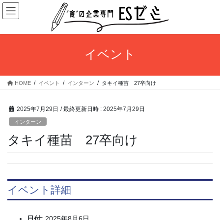
コ
ナ
ン
ビ
テ
ゲ
ン
ー
ツ
シ
イベント
へ
ョ
ス
ン
キ
に
HOME
イベント
インターン
タキイ種苗 27卒向け
ッ
移
プ
動
2025年7月29日
/ 最終更新日時 :
2025年7月29日
インターン
タキイ種苗 27卒向け
イベント詳細
日付:
2025年8月6日