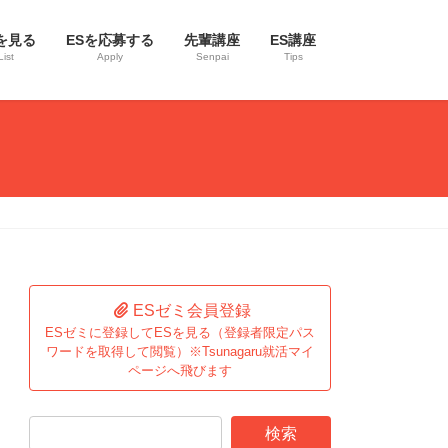
を見る
ESを応募する
先輩講座
ES講座
List
Apply
Senpai
Tips
ESゼミ会員登録
ESゼミに登録してESを見る（登録者限定パス
ワードを取得して閲覧）※Tsunagaru就活マイ
ページへ飛びます