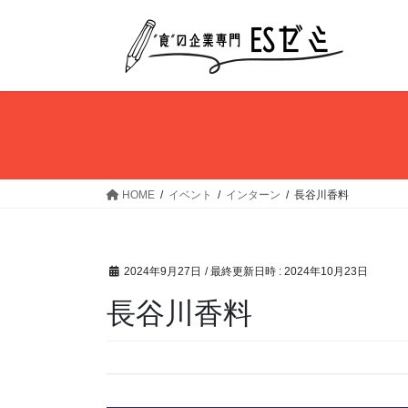
コ
ナ
ン
ビ
テ
ゲ
ン
ー
ツ
シ
へ
ョ
ス
ン
キ
に
ッ
移
HOME
イベント
インターン
長谷川香料
プ
動
2024年9月27日
/ 最終更新日時 :
2024年10月23日
長谷川香料